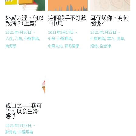
外感六淫，何以
這個殺手不好惹
耳仔與你，有何
致病？(上篇)
- 中風
關係?
2021年4月30日
·
2021年3月17日
·
2021年2月27日
·
六淫,
六氣,
中醫理論,
中風,
中醫理論,
中醫理論,
耳穴,
按摩,
病源學
中風先兆,
預防醫學
經絡,
全息律
戒口之——我可
唔可以食生冷
嘢？
2021年1月29日
·
脾胃病,
中醫理論