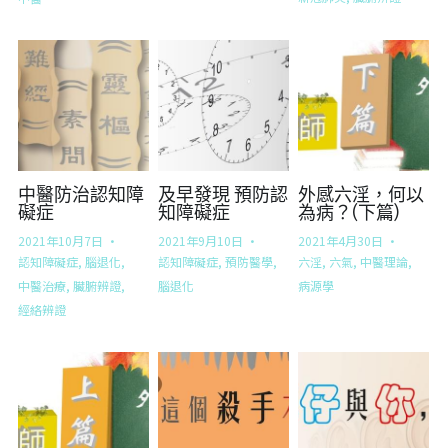
中醫防治認知障
及早發現 預防認
外感六淫，何以
礙症
知障礙症
為病？(下篇)
2021年10月7日
·
2021年9月10日
·
2021年4月30日
·
認知障礙症,
腦退化,
認知障礙症,
預防醫學,
六淫,
六氣,
中醫理論,
中醫治療,
臟腑辨證,
腦退化
病源學
經絡辨證