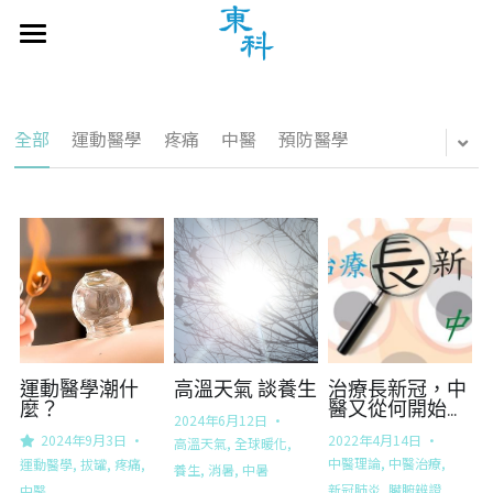
主頁
認知障礙症中醫診療專區
全部
運動醫學
疼痛
中醫
預防醫學
天灸治療
專題探討
繁體中文
繁體中文
聯絡我們
English
運動醫學潮什
高溫天氣 談養生
治療長新冠，中
麼？
醫又從何開始...
2024年6月12日
·
2024年9月3日
·
2022年4月14日
·
高溫天氣,
全球暖化,
中醫理論,
中醫治療,
運動醫學,
拔罐,
疼痛,
養生,
消暑,
中暑
新冠肺炎,
臟腑辨證
中醫