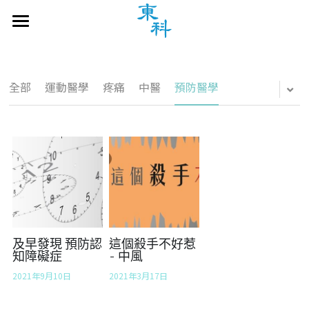
主頁
認知障礙症中醫診療專區
全部
運動醫學
疼痛
中醫
預防醫學
天灸治療
專題探討
繁體中文
繁體中文
聯絡我們
English
及早發現 預防認
這個殺手不好惹
知障礙症
- 中風
2021年9月10日
2021年3月17日